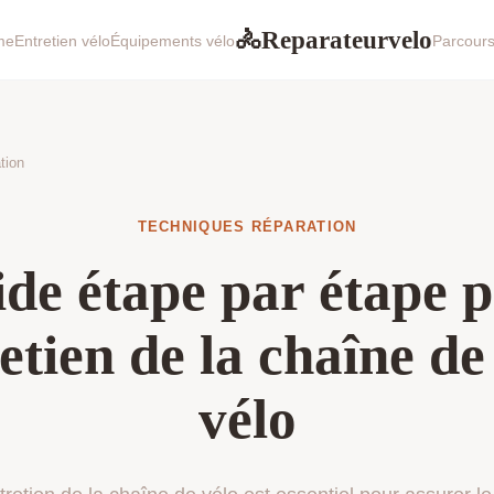
Reparateurvelo
🚴
me
Entretien vélo
Équipements vélo
Parcours
tion
TECHNIQUES RÉPARATION
de étape par étape 
retien de la chaîne de
vélo