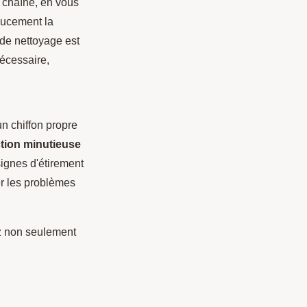
a chaîne, en vous
doucement la
 de nettoyage est
nécessaire,
un chiffon propre
tion minutieuse
ignes d'étirement
er les problèmes
z non seulement