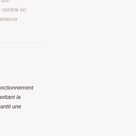
e bon
 central en
tenance
fonctionnement
ettant la
antit une