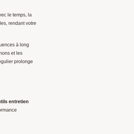
ec le temps, la
es, rendant votre
quences à long
nons et les
égulier prolonge
tils entretien
formance