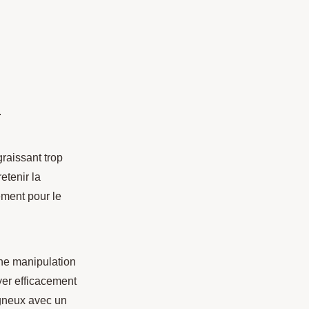
.
raissant trop
etenir la
ement pour le
ne manipulation
yer efficacement
igneux avec un