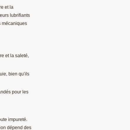
e et la
eurs lubrifiants
es mécaniques
e et la saleté,
ie, bien qu'ils
andés pour les
oute impureté.
ation dépend des