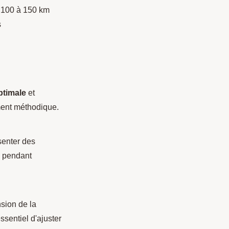
ès 100 à 150 km
s
ptimale
et
ment méthodique.
ésenter des
s pendant
nsion de la
ssentiel d'ajuster