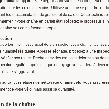
e efficace
, appliquez le dégraissant sur toute la longueur de l
atteindre les coins et recoins. Utilisez une brosse pour frotter 
ant toute accumulation de graisse et de saleté. Cette technique
maintenir votre chaîne en parfait état. Répétez le processus si 
a chaîne soit complètement propre.
pection
age terminé, il est crucial de bien sécher votre chaîne. Utilisez 
te humidité résiduelle. Après le séchage, procédez à une
inspec
r vérifier son usure. Recherchez des maillons déformés ou des s
spection régulière après chaque nettoyage vous aidera à détect
qu'ils ne s'aggravent.
n suivant ces étapes de
nettoyage chaîne vélo
, vous assurere
ment de votre vélo, mais aussi sa durabilité.
on de la chaîne