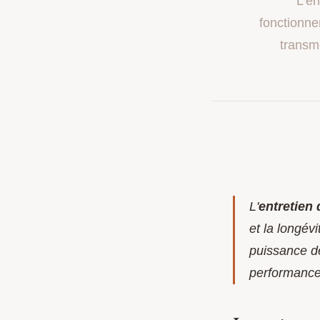
L'en
fonctionne
transm
L'
entretien 
et la longév
puissance d
performance