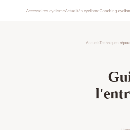
Accessoires cyclisme
Actualités cyclisme
Coaching cyclis
Accueil
›
Techniques répara
Gui
l'ent